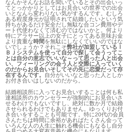
なんかそんなお話を聞いているとその出会いっ
てとっかかりとしてはお見合いの世界での出会
いとなんら変わりない気がするんです。むしろ
ある程度身元が証明されて結婚したいという気
持ちがあるだけ安全だし無駄な合コン費用やデ
ート代使わなくて済むのではないかと。何より
特にアラサー以上の女子にとってある意味お金
より貴重な
時間
を無駄にしなくていいのではな
いでしょうか？それこそ
弊社が加盟しているＩ
ＢＪシステムを使って自分で探して会うってこ
とは自分の意志でいいな～って思った人と出会
い、フィーリングの会う人と交際に入っていく
のだからお見合いそしてその先に恋愛だって存
在するんです。
自分がいいなと思った人としか
お付き合いはしないのだから。
結婚相談所に入ってお見合いすることは何も私
達相談所のカウンセラーが強制的にお見合いさ
せるわけでもないですし、絶対に数か月で結婚
させられるわけでもありません。ゆっくりお付
き合いをすることも可能です。特に20代の会員
さんたちは時間に余裕があればたくさん会って
いろんな人の人生に触れる機会にもなるし自分
を見つめる大変有意義な機会にもなります。