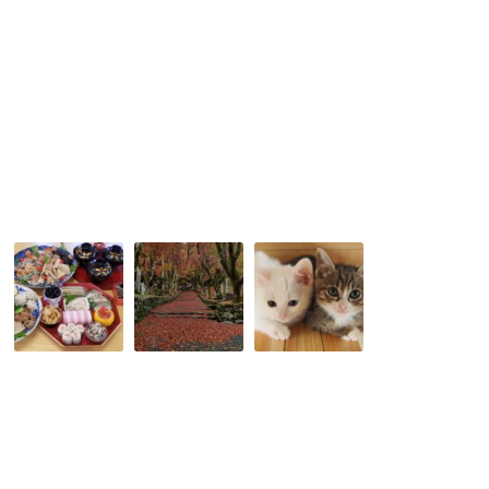
い
の
は
心
の
乱
れ
で
す。
謹
大
い
賀
阪
い
新
か
人
年
ら
が
お
行
い
正
く
な
月
滋
い
か
賀
と
ら
の
嘆
め
紅
か
で
葉
ず、