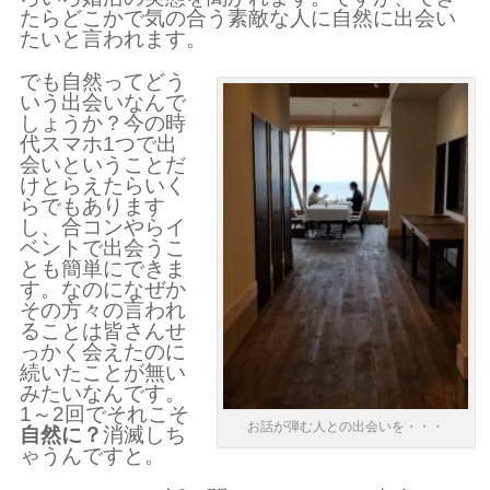
たらどこかで気の合う素敵な人に自然に出会い
たいと言われます。
でも自然ってどう
いう出会いなんで
しょうか？今の時
代スマホ1つで出
会いということだ
けとらえたらいく
らでもあります
し、合コンやらイ
ベントで出会うこ
とも簡単にできま
す。なのになぜか
その方々の言われ
ることは皆さんせ
っかく会えたのに
続いたことが無い
みたいなんです。
1～2回でそれこそ
お話が弾む人との出会いを・・・
自然に？
消滅しち
ゃうんですと。