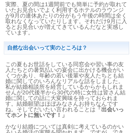
実際、夏の間は1週間前でも簡単に予約が取れて
いたお見合いでよく利用するホテルのラウンジ
が9月の連休あたりの分がもう午後の時間は全く
取れなくなっていたりします。それだけ9月に入
るとお見合いが増えてきているんだなと実感し
ています。
自然な出会いって実のところは？
この夏もお世話をしている同窓会や習い事の友
人たちとの暑気払いの宴会に出かける機会がい
くつかあり、年齢の若い後輩や友人たちとも結
婚に関してのいろんなリアルな話をしました。
私が結婚相談所を経営しているからかもしれま
せんが20代後半から30代の特に女性は皆さん結
婚に関しての話に大変興味を持っておられま
す。結婚願望はほぼみなさんお持ちなんです
ね。そしてだいたい言われることは
「出会いっ
てホントに無いです！」
かなり結婚については真剣に考えているのかい
ろいろ婚活の実態を聞かれます。ですが、でき