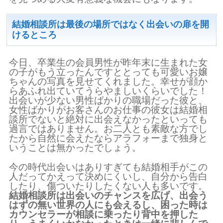
結婚相談所は最後の場所ではなく出会いの扉を開
けるところ
今日、卒業生の会員男性が昨年末に生まれた女
の子がもう立ったんですととっても可愛いお嬢
ちゃんの写真を見せてくれました。幸せが顔か
らあふれ出ていてうらやましいくらいでした！
出会いが少ない男性ばかりの職場だった彼と、
女性ばかりがお客さんのお仕事の彼女は結婚相
談所でないと絶対に出会えなかったといっても
過言ではありません。お二人とも素敵な方でし
たから自然に会えたならアラフォーまで独身と
いうことは無かったでしょう。
今の時代出会いはありすぎても結婚相手がこの
人だってかえって決めにくいし、自分から告白
したり、傷ついたりしたくない人も多いです。
結婚相談所は出会いのチャンスを広げ、出会う
はずの無い世界の人にも会えるし、困った時は
カウンセラーが相談に乗ったり背中を押した