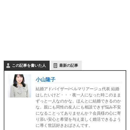
皆
へ。
様
と
頑
張
り
ま
す！
この記事を書いた人
最新の記事
小山隆子
結婚アドバイザー/ベルマリアージュ代表 結婚
はしたいけど・・・夜一人になった時このまま
ずっと一人なのかな。ほんとに結婚できるのか
な。親にも同性の友人にも相談できず悩み不安
になることってありませんか？会員様の心に寄
り添い安心と希望を与え楽しく婚活できるよう
に導く世話好きおばさんです。