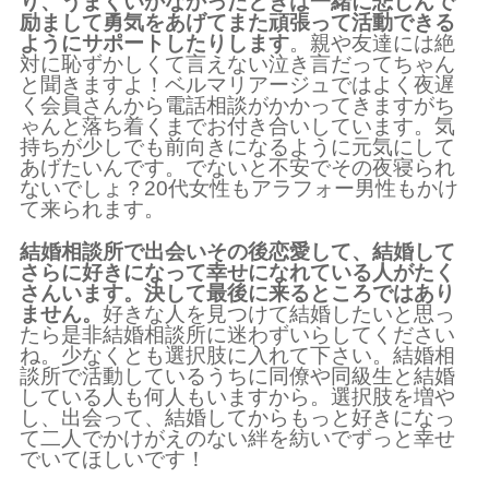
り、うまくいかなかったときは一緒に悲しんで
励まして勇気をあげてまた頑張って活動できる
ようにサポートしたりします
。親や友達には絶
対に恥ずかしくて言えない泣き言だってちゃん
と聞きますよ！ベルマリアージュではよく夜遅
く会員さんから電話相談がかかってきますがち
ゃんと落ち着くまでお付き合いしています。気
持ちが少しでも前向きになるように元気にして
あげたいんです。でないと不安でその夜寝られ
ないでしょ？20代女性もアラフォー男性もかけ
て来られます。
結婚相談所で出会いその後恋愛して、結婚して
さらに好きになって幸せになれている人がたく
さんいます。決して最後に来るところではあり
ません。
好きな人を見つけて結婚したいと思っ
たら是非結婚相談所に迷わずいらしてください
ね。少なくとも選択肢に入れて下さい。結婚相
談所で活動しているうちに同僚や同級生と結婚
している人も何人もいますから。選択肢を増や
し、出会って、結婚してからもっと好きになっ
て二人でかけがえのない絆を紡いでずっと幸せ
でいてほしいです！