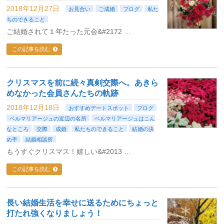
2018年12月27日
お見合い
ご成婚
ブログ
私た
ちのできること
ご結婚されて１年たった元会&#2172 …
この記事を読む
クリスマスを前に続々真剣交際へ。あきら
めなかった会員さんたちの軌跡
2018年12月18日
おすすめデートスポット
ブログ
ベルマリアージュの近辺の名所
ベルマリアージュはこん
なところ
交際
成婚
私たちのできること
結婚の決
め手
結婚相談所
もうすぐクリスマス！嬉しい&#2013 …
この記事を読む
長い結婚生活を幸せに送るためにちょっと
打たれ強くなりましょう！