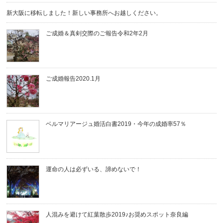
新大阪に移転しました！新しい事務所へお越しください。
ご成婚＆真剣交際のご報告令和2年2月
ご成婚報告2020.1月
ベルマリアージュ婚活白書2019・今年の成婚率57％
運命の人は必ずいる、諦めないで！
人混みを避けて紅葉散歩2019♪お奨めスポット奈良編