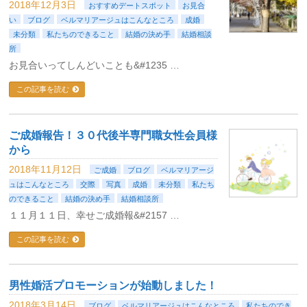
2018年12月3日
おすすめデートスポット
お見合
い
ブログ
ベルマリアージュはこんなところ
成婚
未分類
私たちのできること
結婚の決め手
結婚相談
所
お見合いってしんどいことも&#1235 …
この記事を読む
ご成婚報告！３０代後半専門職女性会員様
から
2018年11月12日
ご成婚
ブログ
ベルマリアージ
ュはこんなところ
交際
写真
成婚
未分類
私たち
のできること
結婚の決め手
結婚相談所
１１月１１日、幸せご成婚報&#2157 …
この記事を読む
男性婚活プロモーションが始動しました！
2018年3月14日
ブログ
ベルマリアージュはこんなところ
私たちのでき