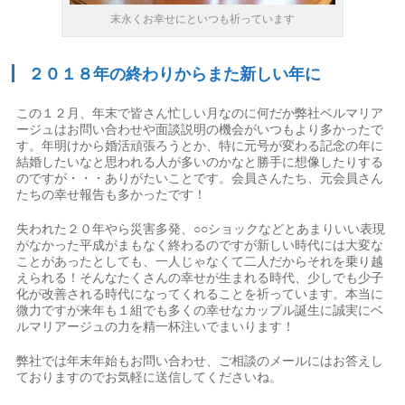
末永くお幸せにといつも祈っています
２０１８年の終わりからまた新しい年に
この１２月、年末で皆さん忙しい月なのに何だか弊社ベルマリア
ージュはお問い合わせや面談説明の機会がいつもより多かったで
す。年明けから婚活頑張ろうとか、特に元号が変わる記念の年に
結婚したいなと思われる人が多いのかなと勝手に想像したりする
のですが・・・ありがたいことです。会員さんたち、元会員さん
たちの幸せ報告も多かったです！
失われた２０年やら災害多発、○○ショックなどとあまりいい表現
がなかった平成がまもなく終わるのですが新しい時代には大変な
ことがあったとしても、一人じゃなくて二人だからそれを乗り越
えられる！そんなたくさんの幸せが生まれる時代、少しでも少子
化が改善される時代になってくれることを祈っています。本当に
微力ですが来年も１組でも多くの幸せなカップル誕生に誠実にベ
ルマリアージュの力を精一杯注いでまいります！
弊社では年末年始もお問い合わせ、ご相談のメールにはお答えし
ておりますのでお気軽に送信してくださいね。