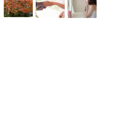
真
サ
た
っ
ー
ち！
最
ビ
部
中
ス
屋
の
っ
は
京
て
綺
都、
た
麗
こ
く
で
の
さ
す
連
ん
か？
休
あ
整
が
る
理
見
け
整
頃
ど
頓
で
ど
で
す！
う
き
お
違
な
出
う
い
か
の？
の
け
は
の
心