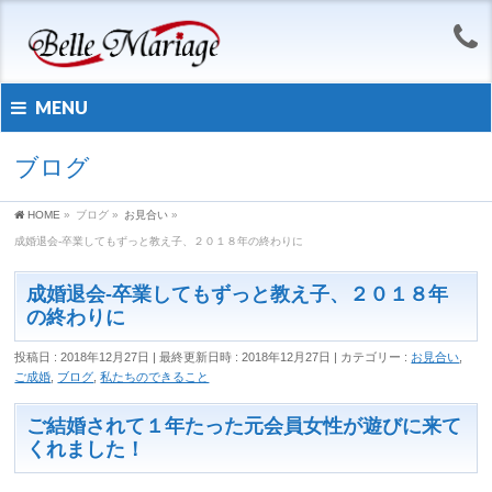
MENU
ブログ
HOME
»
ブログ
»
お見合い
»
成婚退会-卒業してもずっと教え子、２０１８年の終わりに
成婚退会-卒業してもずっと教え子、２０１８年
の終わりに
投稿日 : 2018年12月27日
最終更新日時 : 2018年12月27日
カテゴリー :
お見合い
,
ご成婚
,
ブログ
,
私たちのできること
ご結婚されて１年たった元会員女性が遊びに来て
くれました！