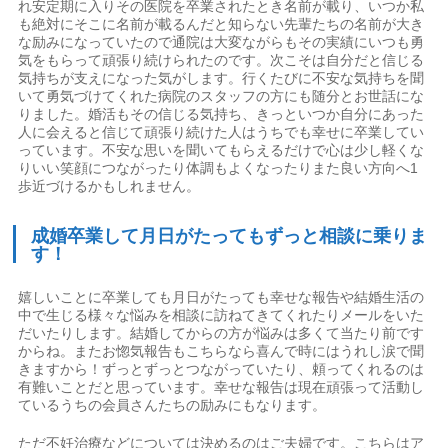
れ安定期に入りその医院を卒業されたとき名前が載り、いつか私
も絶対にそこに名前が載るんだと知らない先輩たちの名前が大き
な励みになっていたので通院は大変ながらもその実績にいつも勇
気をもらって頑張り続けられたのです。次こそは自分だと信じる
気持ちが支えになった気がします。行くたびに不安な気持ちを聞
いて勇気づけてくれた病院のスタッフの方にも随分とお世話にな
りました。婚活もその信じる気持ち、きっといつか自分にあった
人に会えると信じて頑張り続けた人はうちでも幸せに卒業してい
っています。不安な思いを聞いてもらえるだけで心は少し軽くな
りいい笑顔につながったり体調もよくなったりまた良い方向へ1
歩近づけるかもしれません。
成婚卒業して月日がたってもずっと相談に乗りま
す！
嬉しいことに卒業しても月日がたっても幸せな報告や結婚生活の
中で生じる様々な悩みを相談に訪ねてきてくれたりメールをいた
だいたりします。結婚してからの方が悩みは多くて当たり前です
からね。またお惚気報告もこちらなら喜んで時にはうれし涙で聞
きますから！ずっとずっとつながっていたり、頼ってくれるのは
有難いことだと思っています。幸せな報告は現在頑張って活動し
ているうちの会員さんたちの励みにもなります。
ただ不妊治療などについては決めるのはご夫婦です。こちらはア