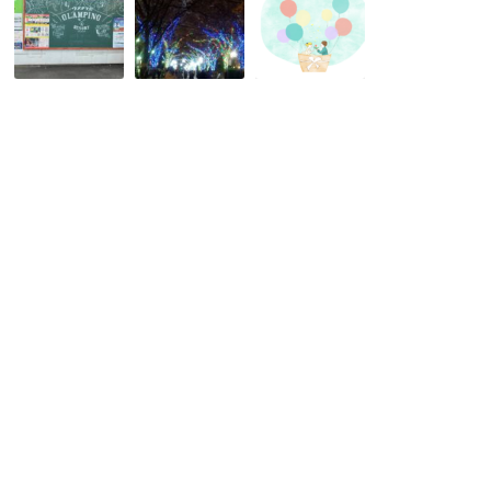
め
命
婚
き
の
相
た
人
手
ガ
は
の
ー
必
決
デ
ず
め
ン
い
手。
＆
る、
結
ウ
諦
婚
メ
め
て
キ
な
こ
タ
い
ん
グ
で！
な
ラ
に
ン
い
ピ
い
ン
も
グ
の
に
だ
行
っ
っ
た
て
ん