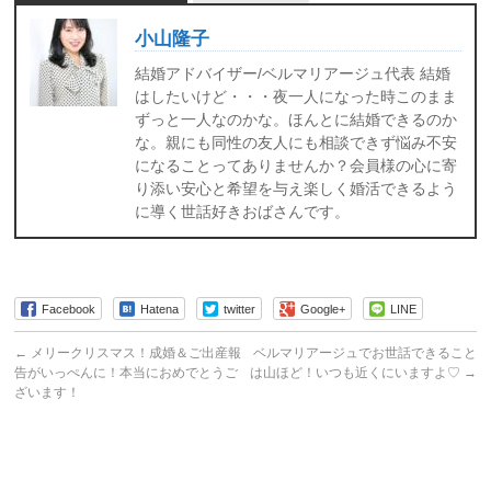
小山隆子
結婚アドバイザー/ベルマリアージュ代表 結婚
はしたいけど・・・夜一人になった時このまま
ずっと一人なのかな。ほんとに結婚できるのか
な。親にも同性の友人にも相談できず悩み不安
になることってありませんか？会員様の心に寄
り添い安心と希望を与え楽しく婚活できるよう
に導く世話好きおばさんです。
Facebook
Hatena
twitter
Google+
LINE
←
メリークリスマス！成婚＆ご出産報
ベルマリアージュでお世話できること
告がいっぺんに！本当におめでとうご
は山ほど！いつも近くにいますよ♡
→
ざいます！