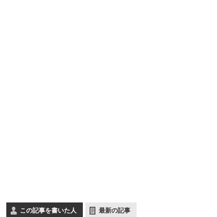
ち
の
ょ
乱
っ
れ
と
で
し
す。
た
ポ
イ
ン
ト
を
お
伝
え
し
ま
す
♪
この記事を書いた人
最新の記事