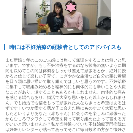
時には不妊治療の経験者としてのアドバイスも
まだ新婚１年のこのご夫婦には焦って無理をすることは無いと思
います。ですが、もし不妊治療をするのなら後悔の無いように期
間を決めてこの間は体調をしっかり整えて頑張るとか、絶対に授
かると信じて楽しい子育て、にぎやかな生活など自分の望む希望
を日々頭に思い描いて取り組んでほしいと思うのです。不妊治療
に集中して取組み始めると精神的にも肉体的にも辛いことや大変
なことがあり、涙することもあるかもしれません。肉体的な痛み
を感じる場合もあり、婚活で大変な思いをした以上かもしれませ
ん。でも婚活でも信念もって頑張れた人ならきっと希望はあるは
ずです！いつか愛する我が子に会えた時にものすごく大変な思い
したというよりあなた（赤ちゃん）に会うのを楽しみに頑張った
からむしろワクワクして希望を持って取り組めたよって言える方
がいいと思いませんか？私が当時通っていた不妊治療専門病院に
は妊娠カレンダーが貼ってあってそこに毎日数名の方がご懐妊さ