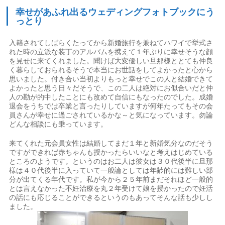
幸せがあふれ出るウェディングフォトブックにう
っとり
入籍されてしばらくたってから新婚旅行を兼ねてハワイで挙式さ
れた時の立派な装丁のアルバムを携えて１年ぶりに幸せそうな顔
を見せに来てくれました。聞けば大変優しい旦那様ととても仲良
く暮らしておられるそうで本当にお世話をしてよかったと心から
思いました。付き合い当初よりもっと幸せでこの人と結婚できて
よかったと思う日々だそうで、この二人は絶対にお似合いだと仲
人の勘が的中したことにも改めて自信にもなったのでした。成婚
退会をうちでは卒業と言ったりしていますが何年たってもその会
員さんが幸せに過ごされているかな～と気になっています。勿論
どんな相談にも乗っています。
来てくれた元会員女性は結婚してまだ１年と新婚気分なのだそう
ですができれば赤ちゃんも授かったらいいなと考えはじめている
ところのようです。というのはお二人は彼女は３０代後半に旦那
様は４０代後半に入っていて一般論としては年齢的には難しい部
分が出てくる年代です。私が今から２５年前まだそれほど一般的
とは言えなかった不妊治療を丸２年受けて娘を授かったので妊活
の話にも応じることができるというのもあってそんな話も少しし
ました。