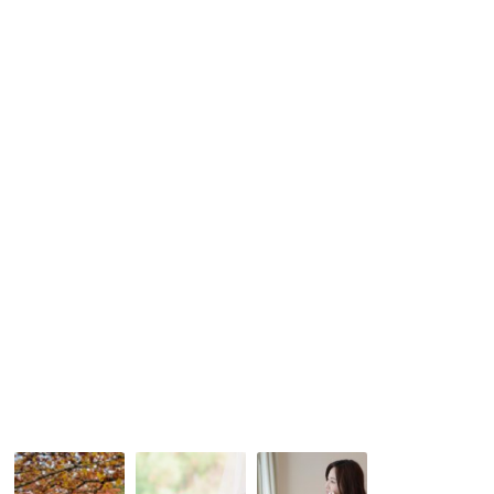
み
で
よ
す
う
ね
ベ
ル
マ
リ
ア
ー
ジ
ュ
元
会
員
様
よ
り
～
紅
婚
女
葉
活
子