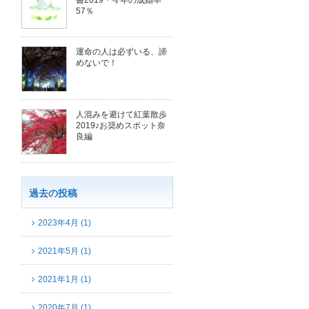
書2019・今年の成婚率
57％
運命の人は必ずいる、諦
めないで！
人混みを避けて紅葉散歩
2019♪お奨めスポット奈
良編
過去の投稿
2023年4月 (1)
2021年5月 (1)
2021年1月 (1)
2020年7月 (1)