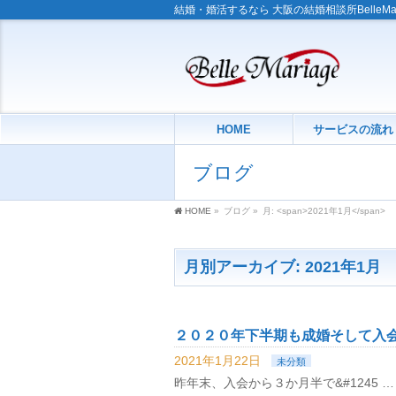
結婚・婚活するなら 大阪の結婚相談所BelleMa
HOME
サービスの流れ
ブログ
HOME
»
ブログ
»
月: <span>2021年1月</span>
月別アーカイブ: 2021年1月
２０２０年下半期も成婚そして入
2021年1月22日
未分類
昨年末、入会から３か月半で&#1245 …