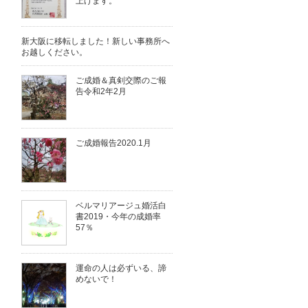
上げます。
新大阪に移転しました！新しい事務所へ
お越しください。
ご成婚＆真剣交際のご報
告令和2年2月
ご成婚報告2020.1月
ベルマリアージュ婚活白
書2019・今年の成婚率
57％
運命の人は必ずいる、諦
めないで！