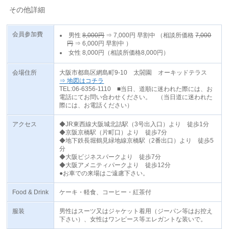
その他詳細
会員参加費
男性
8,000円
⇒
7,000円
早割中
（相談所価格
7,000
円
⇒
6,000円
早割中
）
女性 8,000円（相談所価格8,000円）
会場住所
大阪市都島区網島町9-10 太閤園 オーキッドテラス
⇒ 地図はコチラ
TEL:06-6356-1110 ■当日、道順に迷われた際には、お
電話にてお問い合わせください。 （当日道に迷われた
際には、お電話ください）
アクセス
◆JR東西線大阪城北詰駅（3号出入口）より 徒歩1分
◆京阪京橋駅（片町口）より 徒歩7分
◆地下鉄長堀鶴見緑地線京橋駅（2番出口）より 徒歩5
分
◆大阪ビジネスパークより 徒歩7分
◆大阪アメニティパークより 徒歩12分
●お車での来場はご遠慮下さい。
Food & Drink
ケーキ・軽食、コーヒー・紅茶付
服装
男性はスーツ又はジャケット着用（ジーパン等はお控え
下さい）、女性はワンピース等エレガントな装いで。