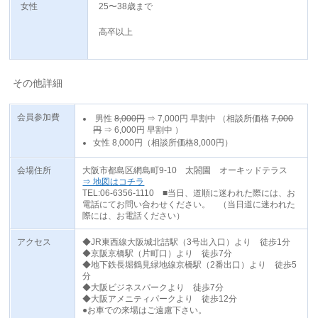
女性
25〜38歳まで
高卒以上
その他詳細
会員参加費
男性
8,000円
⇒
7,000円
早割中
（相談所価格
7,000
円
⇒
6,000円
早割中
）
女性 8,000円（相談所価格8,000円）
会場住所
大阪市都島区網島町9-10 太閤園 オーキッドテラス
⇒ 地図はコチラ
TEL:06-6356-1110 ■当日、道順に迷われた際には、お
電話にてお問い合わせください。 （当日道に迷われた
際には、お電話ください）
アクセス
◆JR東西線大阪城北詰駅（3号出入口）より 徒歩1分
◆京阪京橋駅（片町口）より 徒歩7分
◆地下鉄長堀鶴見緑地線京橋駅（2番出口）より 徒歩5
分
◆大阪ビジネスパークより 徒歩7分
◆大阪アメニティパークより 徒歩12分
●お車での来場はご遠慮下さい。