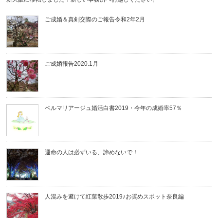
ご成婚＆真剣交際のご報告令和2年2月
ご成婚報告2020.1月
ベルマリアージュ婚活白書2019・今年の成婚率57％
運命の人は必ずいる、諦めないで！
人混みを避けて紅葉散歩2019♪お奨めスポット奈良編