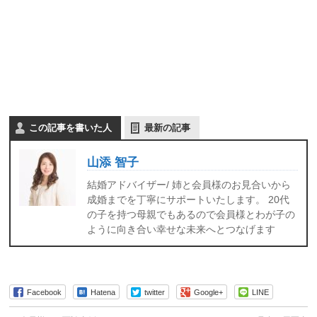
編
だ
を
さ
見
い。
に
行
こ
う！
この記事を書いた人
最新の記事
山添 智子
結婚アドバイザー/ 姉と会員様のお見合いから
成婚までを丁寧にサポートいたします。 20代
の子を持つ母親でもあるので会員様とわが子の
ように向き合い幸せな未来へとつなげます
Facebook
Hatena
twitter
Google+
LINE