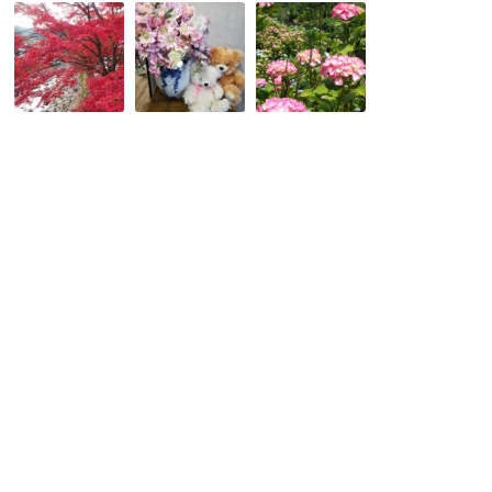
人
新
そ
混
大
う
み
阪
だ！
を
に
京
避
移
都
け
転
へ
て
し
行
紅
ま
こ
葉
し
う！
散
た！
で
歩
新
有
2019♪
し
名
お
い
な
奨
事
善
め
務
峯
ス
所
寺
ポ
へ
の
ッ
お
あ
ト
越
じ
奈
し
さ
良
く
い