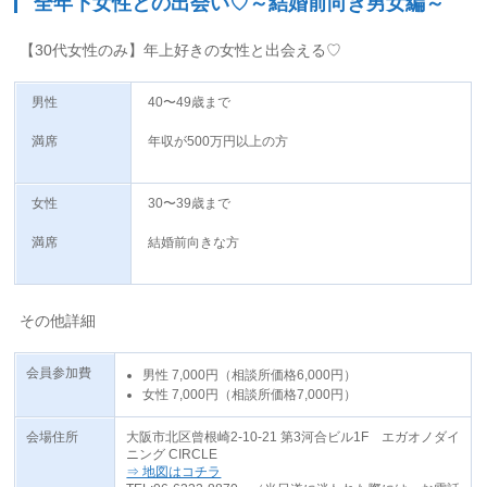
全年下女性との出会い♡～結婚前向き男女編～
【30代女性のみ】年上好きの女性と出会える♡
男性
40〜49歳まで
満席
年収が500万円以上の方
女性
30〜39歳まで
満席
結婚前向きな方
その他詳細
会員参加費
男性 7,000円（相談所価格6,000円）
女性 7,000円（相談所価格7,000円）
会場住所
大阪市北区曾根崎2-10-21 第3河合ビル1F エガオノダイ
ニング CIRCLE
⇒ 地図はコチラ