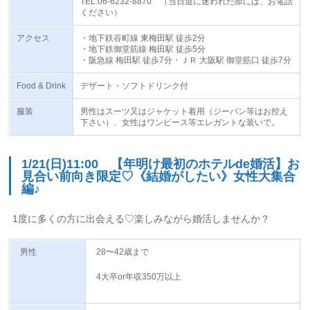
TEL:06-6232-8870 （当日道に迷われた際には、お電話
ください）
アクセス
・地下鉄谷町線 東梅田駅 徒歩2分
・地下鉄御堂筋線 梅田駅 徒歩5分
・阪急線 梅田駅 徒歩7分・ＪＲ 大阪駅 御堂筋口 徒歩7分
Food & Drink
デザート・ソフトドリンク付
服装
男性はスーツ又はジャケット着用（ジーパン等はお控え
下さい）、女性はワンピース等エレガントな装いで。
1/21(日)11:00 【年明け最初のホテルde婚活】お
見合い前向き限定♡《結婚がしたい》女性大集合
編♪
1度に多くの方に出会える♡楽しみながら婚活しませんか？
男性
28〜42歳まで
4大卒or年収350万以上