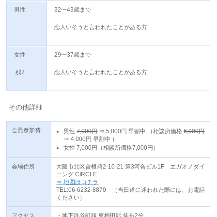
男性
32〜43歳まで
恋人いそうと言われたことがある方
女性
29〜37歳まで
残2
恋人いそうと言われたことがある方
その他詳細
会員参加費
男性
7,000円
⇒
5,000円
早割中
（相談所価格
6,000円
⇒
4,000円
早割中
）
女性 7,000円（相談所価格7,000円）
会場住所
大阪市北区曾根崎2-10-21 第3河合ビル1F エガオノダイ
ニング CIRCLE
⇒ 地図はコチラ
TEL:06-6232-8870 （当日道に迷われた際には、お電話
ください）
アクセス
・地下鉄谷町線 東梅田駅 徒歩2分