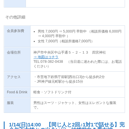
その他詳細
会員参加費
男性 7,000円 ⇒
5,000円
早割中
（相談所価格 6,000円
⇒
4,000円
早割中
）
女性 7,000円（相談所価格7,000円）
会場住所
神戸市中央区中山手通５－２－１３ 四宮神社
⇒ 地図はコチラ
TEL:078-382-0438 （当日道に迷われた際には、お電話
ください）
アクセス
・市営地下鉄県庁前駅[西出口3]から徒歩約2分
・JR神戸線元町駅から徒歩15分
Food & Drink
軽食・ソフトドリンク付
服装
男性はスーツ・ジャケット、女性はエレガントな服装
で。
1/14(日)14:00 【同じ人と2回♪1対1で話せる】完