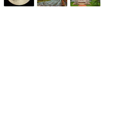
ー
縁
結
パ
も
婚
ー
大
で
ブ
切
も
ル
に！
恋
ー
思
は
ブ
わ
で
ラ
ぬ
き
ッ
と
ま
ド
こ
す！
ム
ろ
ー
で
ン
助
け
ら
れ
る
こ
と
も・・・