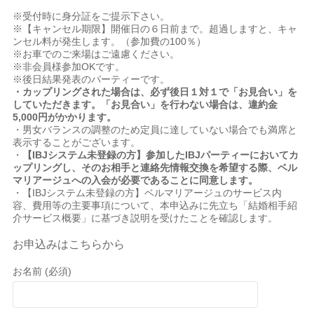
※受付時に身分証をご提示下さい。
※【キャンセル期限】開催日の６日前まで。超過しますと、キャ
ンセル料が発生します。（参加費の100％）
※お車でのご来場はご遠慮ください。
※非会員様参加OKです。
※後日結果発表のパーティーです。
・カップリングされた場合は、必ず後日１対１で「お見合い」を
していただきます。「お見合い」を行わない場合は、違約金
5,000円がかかります。
・男女バランスの調整のため定員に達していない場合でも満席と
表示することがございます。
・
【IBJシステム未登録の方】参加したIBJパーティーにおいてカ
ップリングし、そのお相手と連絡先情報交換を希望する際、ベル
マリアージュへの入会が必要であることに同意します。
・【IBJシステム未登録の方】ベルマリアージュのサービス内
容、費用等の主要事項について、本申込みに先立ち「結婚相手紹
介サービス概要」に基づき説明を受けたことを確認します。
お申込みはこちらから
お名前 (必須)