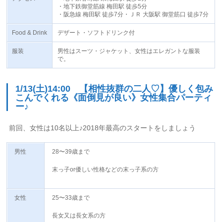
・地下鉄御堂筋線 梅田駅 徒歩5分
・阪急線 梅田駅 徒歩7分・ＪＲ 大阪駅 御堂筋口 徒歩7分
Food & Drink
デザート・ソフトドリンク付
服装
男性はスーツ・ジャケット、女性はエレガントな服装
で。
1/13(土)14:00 【相性抜群の二人♡】優しく包み
こんでくれる《面倒見が良い》女性集合パーティ
ー♪
前回、女性は10名以上♪2018年最高のスタートをしましょう
男性
28〜39歳まで
末っ子or優しい性格などの末っ子系の方
女性
25〜33歳まで
長女又は長女系の方