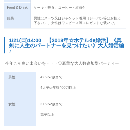
Food & Drink
ケーキ・軽食、コーヒー・紅茶付
服装
男性はスーツ又はジャケット着用（ジーパン等はお控え
下さい）、女性はワンピース等エレガントな装いで。
1/21(日)14:00 【2018年☆ホテルde婚活】《真
剣に人生のパートナーを見つけたい》大人婚活編
♪
今年こそ良い出会いを・・・♡豪華な大人数参加型パーティー
男性
42〜57歳まで
4大卒or年収400万以上
女性
37〜52歳まで
高卒以上